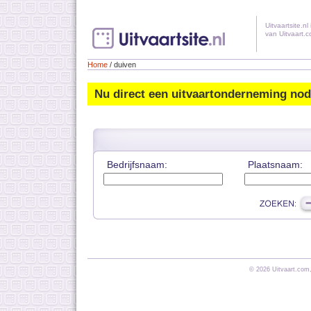
Uitvaartsite.nl - Duiven
Uitvaartsite.nl 
van Uitvaart.
Home
/ duiven
Nu direct een uitvaartonderneming no
Bedrijfsnaam:
Plaatsnaam:
© 2026 Uitvaart.com